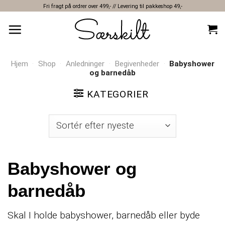
Skip
Fri fragt på ordrer over 499,- // Levering til pakkeshop 49,-
to
content
Hjem
·
Shop
·
Anledninger
·
Begivenheder
·
Babyshower
og barnedåb
KATEGORIER
Babyshower og
barnedåb
Skal I holde babyshower, barnedåb eller byde