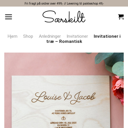
Skip
Fri fragt på ordrer over 499,- // Levering til pakkeshop 49,-
to
content
Hjem
·
Shop
·
Anledninger
·
Invitationer
·
Invitationer i
træ – Romantisk