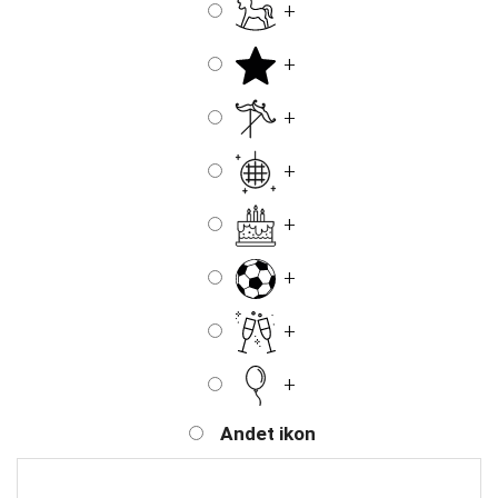
+
+
+
+
+
+
+
+
Andet ikon