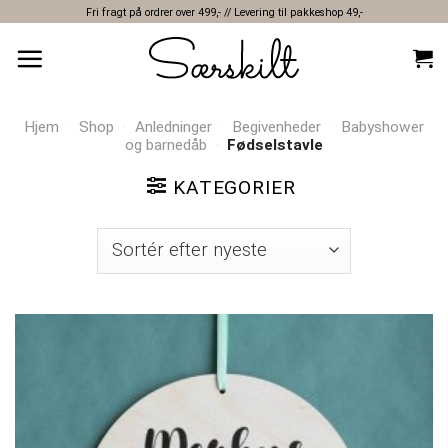
Skip
Fri fragt på ordrer over 499,- // Levering til pakkeshop 49,-
to
content
Hjem
·
Shop
·
Anledninger
·
Begivenheder
·
Babyshower
og barnedåb
·
Fødselstavle
KATEGORIER