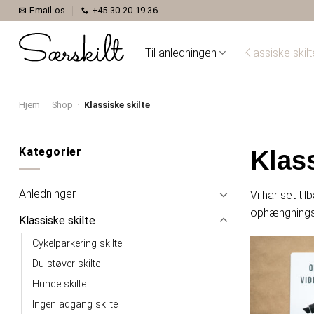
Skip
Email os
+45 30 20 19 36
to
content
Til anledningen
Klassiske skilt
Hjem
·
Shop
·
Klassiske skilte
Kategorier
Klass
Anledninger
Vi har set ti
ophængnings
Klassiske skilte
Cykelparkering skilte
Du støver skilte
Hunde skilte
Ingen adgang skilte