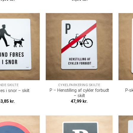
NDE SKILTE
CYKELPARKERING SKILTE
P – Henstilling af cykler forbudt
P-sk
s i snor – skilt
– skilt
43,85
kr.
47,99
kr.