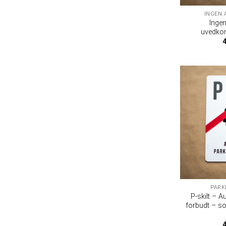
INGEN 
Inge
uvedkom
PARK
P-skilt – A
forbudt – so