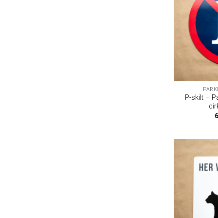
PARK
P-skilt – P
cir