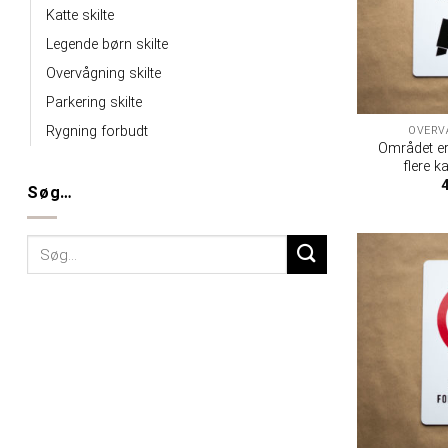
Katte skilte
Legende børn skilte
Overvågning skilte
Parkering skilte
Rygning forbudt
OVERV
Området er
flere k
Søg…
Søg
efter: