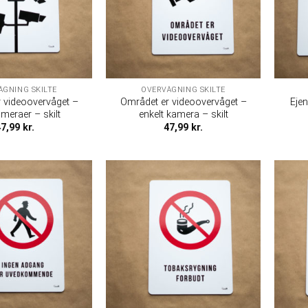
ÅGNING SKILTE
OVERVÅGNING SKILTE
 videoovervåget –
Området er videoovervåget –
Eje
ameraer – skilt
enkelt kamera – skilt
47,99
kr.
47,99
kr.