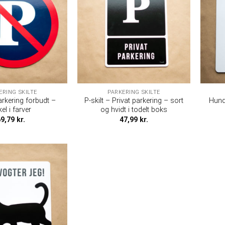
ERING SKILTE
PARKERING SKILTE
arkering forbudt –
P-skilt – Privat parkering – sort
Hund
kel i farver
og hvidt i todelt boks
69,79
kr.
47,99
kr.