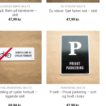
LEGENDE BØRN SKILTE
DU STØVER SKILTE
på. Børn på kørebanen –
Du støver. Sæt farten ned – skilt
skilt
47,99
kr.
47,99
kr.
YKELPARKERING SKILTE
PARKERING SKILTE
tilling af cykler forbudt –
P-skilt – Privat parkering – sort
liggende skilt
og hvidt i boks
69,94
kr.
47,99
kr.