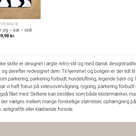
TTE SKILTE
 jeg – kat – skilt
59,98
kr.
ke skilte er designet i ægte retro-stil og med dansk designtraditio
e og derefter redesignet dem. Til hjemmet og boligen er der lidt til 
dt om parkering, parkering forbudt, hundeluftning, legende børn og '
 vi haft fokus på videoovervågning, rygning, parkering forbudt og
 også fået med. Skiltene kan bestilles som både klistermærker, mag
der vælges mellem mange forskellige størrelser, ophængning på sk
, antigrafitti eller klæbende forside.