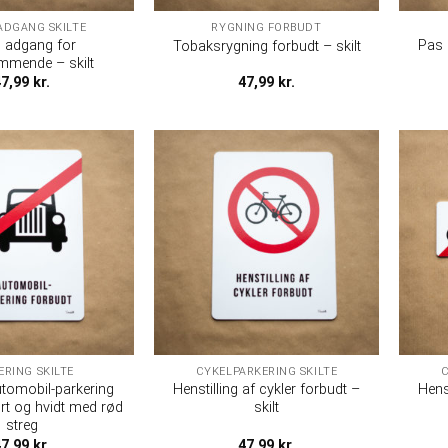
ADGANG SKILTE
RYGNING FORBUDT
n adgang for
Pas 
Tobaksrygning forbudt – skilt
mende – skilt
47,99
kr.
47,99
kr.
ERING SKILTE
CYKELPARKERING SKILTE
C
utomobil-parkering
Henstilling af cykler forbudt –
Hens
rt og hvidt med rød
skilt
streg
47,99
kr.
47,99
kr.