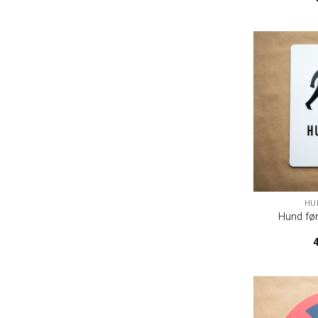
HU
Hund føre