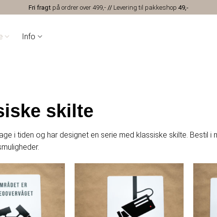
Fri fragt
på ordrer over 499,-
//
Levering til pakkeshop
49,-
e
Info
iske skilte
lbage i tiden og har designet en serie med klassiske skilte. Bestil i
muligheder.