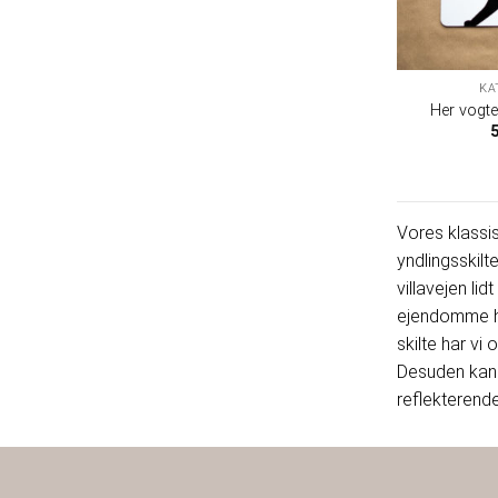
KA
Her vogter
Vores klassis
yndlingsskilt
villavejen li
ejendomme har
skilte har vi
Desuden kan 
reflekterende