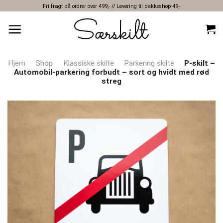
Skip
Fri fragt på ordrer over 499,- // Levering til pakkeshop 49,-
to
content
Hjem
·
Shop
·
Klassiske skilte
·
Parkering skilte
·
P-skilt –
Automobil-parkering forbudt – sort og hvidt med rød
streg