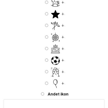
+
+
+
+
+
+
+
+
Andet ikon