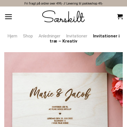
Skip
Fri fragt på ordrer over 499,- // Levering til pakkeshop 49,-
to
content
Hjem
·
Shop
·
Anledninger
·
Invitationer
·
Invitationer i
træ – Kreativ