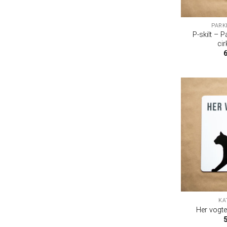
PARK
P-skilt – P
cir
KA
Her vogter