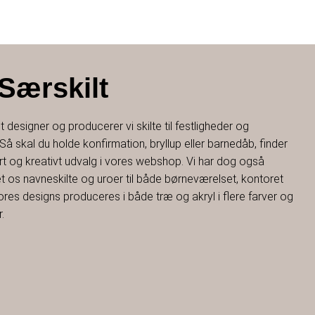
Særskilt
 designer og producerer vi skilte til festligheder og
å skal du holde konfirmation, bryllup eller barnedåb, finder
rt og kreativt udvalg i vores webshop. Vi har dog også
et os navneskilte og uroer til både børneværelset, kontoret
ores designs produceres i både træ og akryl i flere farver og
.