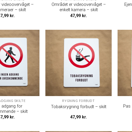
 videoovervåget –
Området er videoovervåget –
Eje
ameraer – skilt
enkelt kamera – skilt
47,99
kr.
47,99
kr.
ADGANG SKILTE
RYGNING FORBUDT
n adgang for
Pas 
Tobaksrygning forbudt – skilt
mende – skilt
47,99
kr.
47,99
kr.