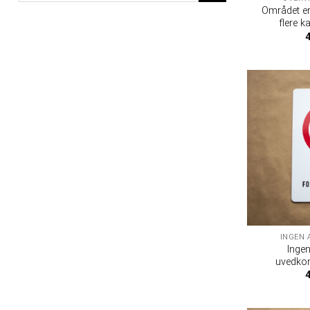
Området er
flere k
INGEN 
Inge
uvedkom