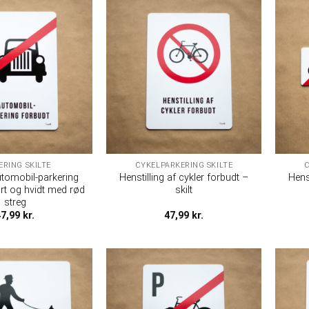
ERING SKILTE
CYKELPARKERING SKILTE
C
utomobil-parkering
Henstilling af cykler forbudt –
Hens
rt og hvidt med rød
skilt
streg
47,99
kr.
47,99
kr.