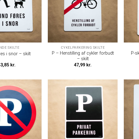
NDE SKILTE
CYKELPARKERING SKILTE
P – Henstilling af cykler forbudt
P-sk
s i snor – skilt
– skilt
43,85
kr.
47,99
kr.