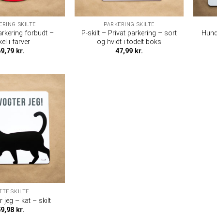
ERING SKILTE
PARKERING SKILTE
arkering forbudt –
P-skilt – Privat parkering – sort
Hund
kel i farver
og hvidt i todelt boks
69,79
kr.
47,99
kr.
TTE SKILTE
 jeg – kat – skilt
59,98
kr.