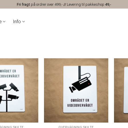
Fri fragt
på ordrer over 499,-
//
Levering til pakkeshop
49,-
e
Info
ÅGNING SKILTE
OVERVÅGNING SKILTE