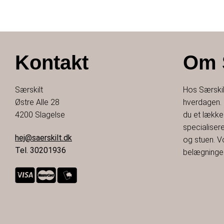
Kontakt
Om 
Særskilt
Hos Særskilt
Østre Alle 28
hverdagen. S
4200 Slagelse
du et lække
specialiser
hej@saerskilt.dk
og stuen. V
Tel. 30201936
belægninger