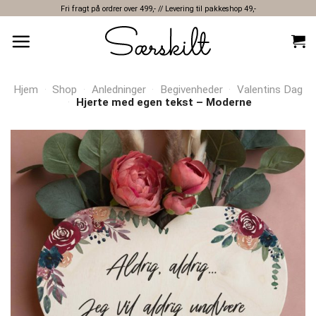
Skip
Fri fragt på ordrer over 499,- // Levering til pakkeshop 49,-
to
content
Hjem
·
Shop
·
Anledninger
·
Begivenheder
·
Valentins Dag
·
Hjerte med egen tekst – Moderne